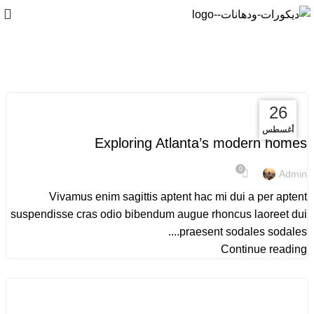
Decoration
27
27
26
DECORATION
أغسطس
أغسطس
أغسطس
Exploring Atlanta’s modern homes
0
Admin
Vivamus enim sagittis aptent hac mi dui a per aptent
suspendisse cras odio bibendum augue rhoncus laoreet dui
praesent sodales sodales....
Continue reading
DECORATION