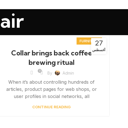
air
FURNITURE
27
أغسطس
Collar brings back coffee
brewing ritual
0
By
Admin
When it’s about controlling hundreds of
articles, product pages for web shops, or
user profiles in social networks, all
CONTINUE READING