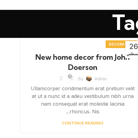
Ta
DECORATION
26
غسطس
New home decor from John
Doerson
0
By
Admin
Ullamcorper condimentum erat pretium velit
at ut a nunc id a adeu vestibulum nibh urna
nam consequat erat molestie lacinia
rhoncus. Nis...
CONTINUE READING