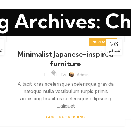
g Archives: Ch
INSPIRATION
26
أغسطس
أ
Minimalist Japanese-inspired
furniture
0
By
Admin
A taciti cras scelerisque scelerisque gravida
natoque nulla vestibulum turpis primis
adipiscing faucibus scelerisque adipiscing
aliquet...
CONTINUE READING