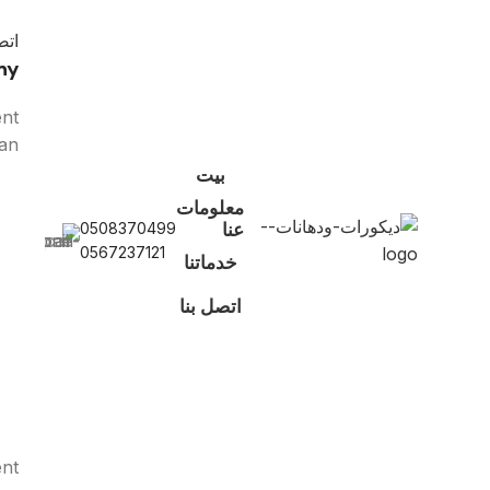
اتص
ny
ent
can
بيت
معلومات
عنا
0508370499
0567237121
خدماتنا
اتصل بنا
nt.