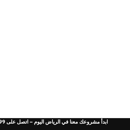
ابدأ مشروعك معنا في الرياض اليوم – اتصل على 0508370499 أو 0567237121