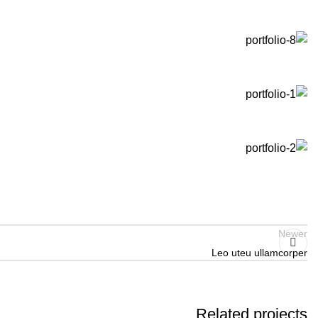
Newer
Leo uteu ullamcorper
Related projects