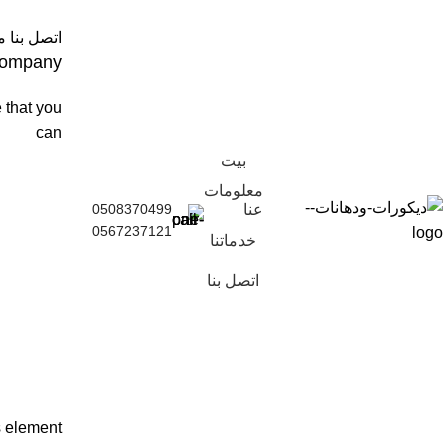
اتصل بنا 
 company
 that you
can
بيت
معلومات
عنا
0508370499
0567237121
خدماتنا
اتصل بنا
s element.