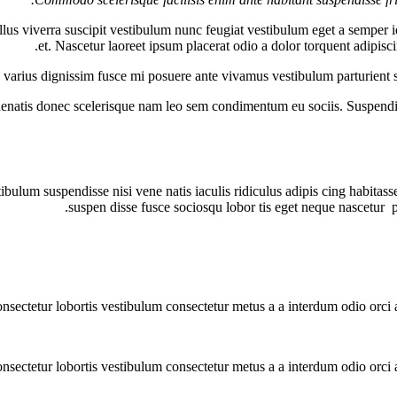
us viverra suscipit vestibulum nunc feugiat vestibulum eget a semper i
et. Nascetur laoreet ipsum placerat odio a dolor torquent adipisc
us varius dignissim fusce mi posuere ante vivamus vestibulum parturient
nenatis donec scelerisque nam leo sem condimentum eu sociis. Suspendis
bulum suspendisse nisi vene natis iaculis ridiculus adipis cing habitass
suspen disse fusce sociosqu lobor tis eget neque nascetur p
nsectetur lobortis vestibulum consectetur metus a a interdum odio orci a
nsectetur lobortis vestibulum consectetur metus a a interdum odio orci a