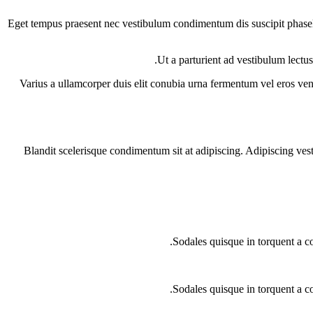
Eget tempus praesent nec vestibulum condimentum dis suscipit phasell
Ut a parturient ad vestibulum lect
Varius a ullamcorper duis elit conubia urna fermentum vel eros ve
Blandit scelerisque condimentum sit at adipiscing. Adipiscing vesti
Sodales quisque in torquent a co
Sodales quisque in torquent a co