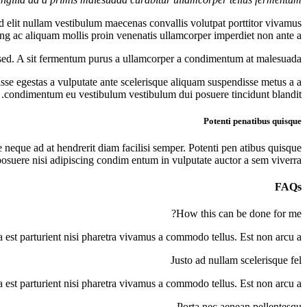
d elit nullam vestibulum maecenas convallis volutpat porttitor vivamus
ing ac aliquam mollis proin venenatis ullamcorper imperdiet non ante a.
 sed. A sit fermentum purus a ullamcorper a condimentum at malesuada.
se egestas a vulputate ante scelerisque aliquam suspendisse metus a a
condimentum eu vestibulum vestibulum dui posuere tincidunt blandit.
Potenti penatibus quisque
e neque ad at hendrerit diam facilisi semper. Potenti pen atibus quisque
osuere nisi adipiscing condim entum in vulputate auctor a sem viverra.
FAQs
How this can be done for me?
 est parturient nisi pharetra vivamus a commodo tellus. Est non arcu a.
Justo ad nullam scelerisque fel
 est parturient nisi pharetra vivamus a commodo tellus. Est non arcu a.
Porta nec aenean pellentesqu