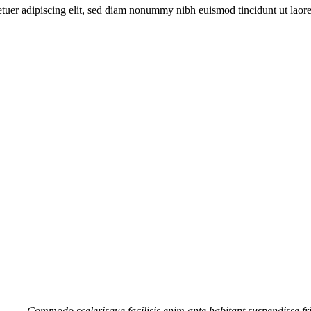
etuer adipiscing elit, sed diam nonummy nibh euismod tincidunt ut laor
Commodo scelerisque facilisis enim ante habitant suspendisse fr