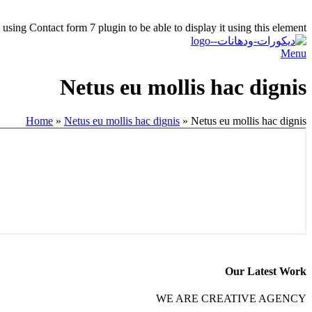
using Contact form 7 plugin to be able to display it using this element.
Menu
Netus eu mollis hac dignis
Home
»
Netus eu mollis hac dignis
»
Netus eu mollis hac dignis
Our Latest Work
WE ARE CREATIVE AGENCY