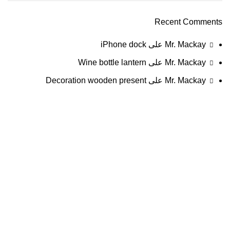
Recent Comments
Mr. Mackay
على
iPhone dock
Mr. Mackay
على
Wine bottle lantern
Mr. Mackay
على
Decoration wooden present
ابدأ مشروعك معنا في الرياض اليوم – اتصل على
0508370499 أو 0567237121
في
دهان وديكور مكة
، نؤمن أن كل مشروع هو فرصة لإظهار
الإبداع والإتقان.
نقدم خدمات
دهان بويه داخلي وخارجي
، وتشطيبات
بروفايل
ومعجون
راقية تعكس ذوقك وتضيف لمسة فخمة لمكانك.
سواء كنت تبحث عن تجديد منزلك أو تنفيذ ديكور جديد، فريقنا في
الرياض
جاهز لخدمتك بأفضل جودة وأدق التفاصيل.